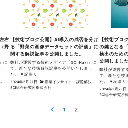
左右
【技術ブログ公開】AI導入の成否を分け
【技術ブログ
（野
る「野菜の画像データセットの評価」に
の鍵となる「
関する解説記事を公開しました。
検出のため
公開しまし
i」に
弊社が運営する技術メディア「SCI-Navi」に
し
て、新たな技術解説記事を公開いたしまし
弊社が運営する
た。 ▼記事リ...
て、新たな技
た。 ▼記事リ..
決
2024年2月21日
産業インサイト・課題解決
SCI総合研究所株式会社
2024年2月21日
SCI総合研究所
前
1
2
の