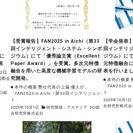
【受賞報告】FAN2025 in Aichi（第33
【学会発表】FA
回インテリジェント・システム・シンポ
回インテリ
」に
ジウム）にて「優秀論文賞（Excellent
ジウム）に
画
Paper Award）」を受賞。多次元特徴
元特徴融合
融合を用いた高度な機械学習モデルの研
表を行いま
2日
究開発。
国際会
■ 本件の概要
「FAN2025 
■ 本件の概要 弊社代表の上脇 優人が、
ト...
CI総
「FAN2025 in Aichi（第33回インテリジェン
ト...
2025年10月1日
合研究所株式会
2025年10月1日
研究開発・アカデミア
SCI総
合研究所株式会社