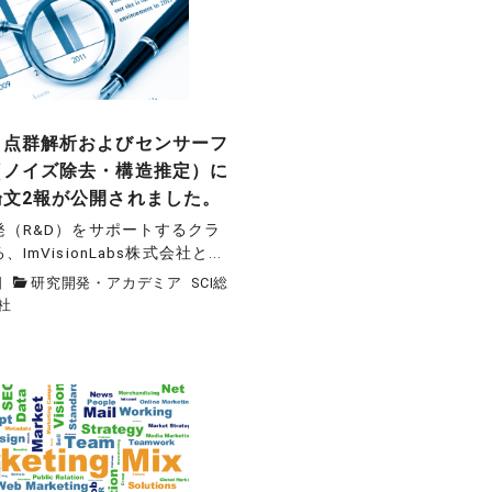
】点群解析およびセンサーフ
（ノイズ除去・構造推定）に
論文2報が公開されました。
発（R&D）をサポートするクラ
mVisionLabs株式会社と...
日
研究開発・アカデミア
SCI総
社