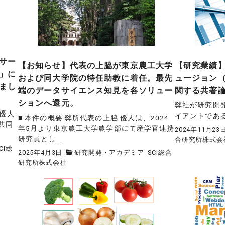
サー
【お知らせ】代表の上脇が東京農工大学
【研究業績
」に
および同大学院の特任助教に着任。最先
ュージョン
まし
端のデータサイエンス知見を各ソリュー
関する共著
ションへ還元。
弊社が研究開
脇優人
イアントである、I
■ 本件の概要 弊所代表の上脇 優人は、2024
共同
年5月より東京農工大学農学部にて産学官連携
2024年11月23
研究員とし...
合研究所株式会
CI総
2025年4月3日
研究開発・アカデミア
SCI総合
研究所株式会社