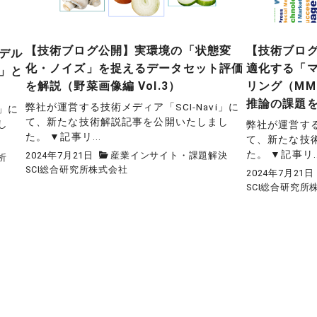
【技術ブログ公開】実環境の「状態変
【技術ブログ
デル
化・ノイズ」を捉えるデータセット評価
適化する「
」と
を解説（野菜画像編 Vol.3）
リング（M
推論の課題
弊社が運営する技術メディア「SCI-Navi」に
i」に
て、新たな技術解説記事を公開いたしまし
し
弊社が運営する
た。 ▼記事リ...
て、新たな技
た。 ▼記事リ..
2024年7月21日
産業インサイト・課題解決
析
SCI総合研究所株式会社
2024年7月21日
SCI総合研究所